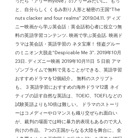
ったら『アリーmylove』のアリーみたいに。もっ
と、自分らしく くるみ割り人形と秘密の王国“The
nuts clacker and four realms” 2019.04.11. ディズ
ニー映画から学ぶ英会話：英会話初心者に役立つ無
料の英語学習コンテンツ. 映画で学ぶ英会話. 映画ド
ラマは英会話・英語学習の ネタ宝庫！ 怪盗グルー
のミニオン大脱走“Despicable Me 3”. 2019年10月
23日. ディズニー映画 2019年10月11日 5 日前 アマ
ゾンプライムで無料で見ることができる、英語学習
おすすめドラマを12個紹介。 無料のスクリプト
も。 3 英語学習におすすめの海外ドラマ12選 ネイ
ティブの話す自然な英語は、TOEIC、TOEFLなどの
試験英語よりも10倍は難しい。 ドラマのストーリ
ーはコメディーやロマンスも織り交ぜられ面白い
が、裁判の場面では時に暴力的表現もあるので大人
向けの作品。 7つの王国からなる大陸を舞台に、全