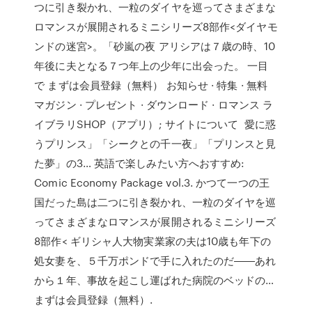
つに引き裂かれ、一粒のダイヤを巡ってさまざまな
ロマンスが展開されるミニシリーズ8部作<ダイヤモ
ンドの迷宮>。「砂嵐の夜 アリシアは７歳の時、10
年後に夫となる７つ年上の少年に出会った。 一目
で まずは会員登録（無料） お知らせ · 特集 · 無料
マガジン · プレゼント · ダウンロード · ロマンス ラ
イブラリSHOP（アプリ）; サイトについて 愛に惑
うプリンス」「シークとの千一夜」「プリンスと見
た夢」の3… 英語で楽しみたい方へおすすめ:
Comic Economy Package vol.3. かつて一つの王
国だった島は二つに引き裂かれ、一粒のダイヤを巡
ってさまざまなロマンスが展開されるミニシリーズ
8部作< ギリシャ人大物実業家の夫は10歳も年下の
処女妻を、５千万ポンドで手に入れたのだ――あれ
から１年、事故を起こし運ばれた病院のベッドの…
まずは会員登録（無料）.