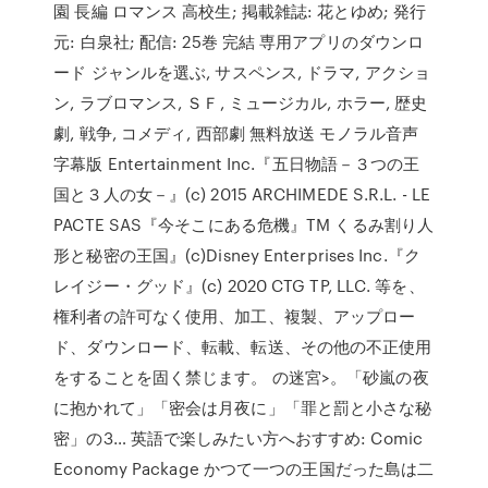
園 長編 ロマンス 高校生; 掲載雑誌: 花とゆめ; 発行
元: 白泉社; 配信: 25巻 完結 専用アプリのダウンロ
ード ジャンルを選ぶ, サスペンス, ドラマ, アクショ
ン, ラブロマンス, ＳＦ, ミュージカル, ホラー, 歴史
劇, 戦争, コメディ, 西部劇 無料放送 モノラル音声
字幕版 Entertainment Inc.『五日物語－３つの王
国と３人の女－』(c) 2015 ARCHIMEDE S.R.L. - LE
PACTE SAS『今そこにある危機』TM くるみ割り人
形と秘密の王国』(c)Disney Enterprises Inc.『ク
レイジー・グッド』(c) 2020 CTG TP, LLC. 等を、
権利者の許可なく使用、加工、複製、アップロー
ド、ダウンロード、転載、転送、その他の不正使用
をすることを固く禁じます。 の迷宮>。「砂嵐の夜
に抱かれて」「密会は月夜に」「罪と罰と小さな秘
密」の3… 英語で楽しみたい方へおすすめ: Comic
Economy Package かつて一つの王国だった島は二