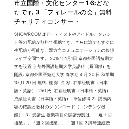
市立国際・文化センター 1 6:どな
たでも 3 「フィレールの会」無料
チャリティコンサート
SHOWROOMはアーティストやアイドル、タレン
ト等の配信が無料で視聴でき、さらに誰でもすぐに
生配信が可能な、双方向コミュニケーションの仮想
ライブ空間です。 2018年4月1日 京都外国語短期大
学を設置 京都外国語短期大学英語科（昼間部）を
開設. 京都外国語短期大学 春学期 4 月 20 日 秋学期
10 月 20 日 無料. 種 類. 金 額. 在学証明書（日本
語・英語）. 250 円. 在籍証明書（日本語・英語）.
成績証明書（日本語・英語）. 単位修得 2）講義内
容の確認と教材のダウンロード（コンテンツ機
能）. 3）受講生 授業科目の開講形態は、「週１回
授業」、「週２回授業」、「週 1 回 2 講時連続授