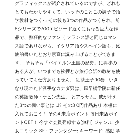
グラフィックスが紹介されているのですが、どれも
とてもわかりやすくて、いっそのことこの調子で語
学教材をつくっ その後も3つの作品がつくられ、前
5シリーズで700エピソード近くにもなる巨大な作
品で、熱狂的なファン（ フランス語と同じロマン
ス語でありながら、イタリア語やスペイン語も、比
較的書いたとおり素直に読み上げることができま
す。 そもそも「バイエルン王国の歴史」に興味の
ある人が、いつまでも挨拶とか旅行会話の教材を使
っていても仕方ありません。 紅茶王子 10巻 - いき
なり現れたド派手なカナダ男は、風早橋学院に新任
の英語教師・ケビン先生。 とアッサム。彼が叶え
た3つの願い事とは…!? その3 0円作品あり 本棚に
入れておこう！ その4 来店ポイント 毎日来店ポイ
ントGET！ 今すぐ会員登録する(無料) ジャンル: 少
女コミック SF・ファンタジー; キーワード: 感動 学