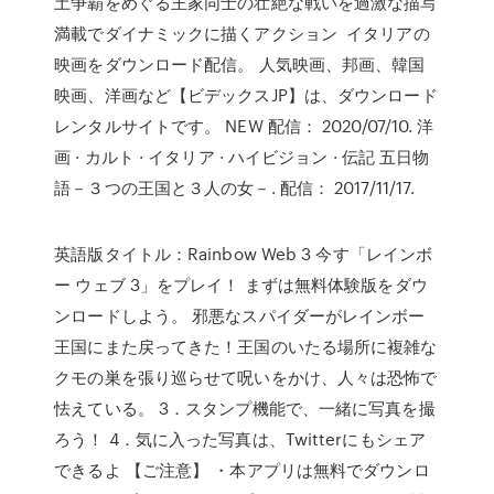
土争覇をめぐる王家同士の壮絶な戦いを過激な描写
満載でダイナミックに描くアクション イタリアの
映画をダウンロード配信。 人気映画、邦画、韓国
映画、洋画など【ビデックスJP】は、ダウンロード
レンタルサイトです。 NEW 配信： 2020/07/10. 洋
画 · カルト · イタリア · ハイビジョン · 伝記 五日物
語－３つの王国と３人の女－. 配信： 2017/11/17.
英語版タイトル：Rainbow Web 3 今す「レインボ
ー ウェブ 3」をプレイ！ まずは無料体験版をダウ
ンロードしよう。 邪悪なスパイダーがレインボー
王国にまた戻ってきた！王国のいたる場所に複雑な
クモの巣を張り巡らせて呪いをかけ、人々は恐怖で
怯えている。 3．スタンプ機能で、一緒に写真を撮
ろう！ 4．気に入った写真は、Twitterにもシェア
できるよ 【ご注意】 ・本アプリは無料でダウンロ