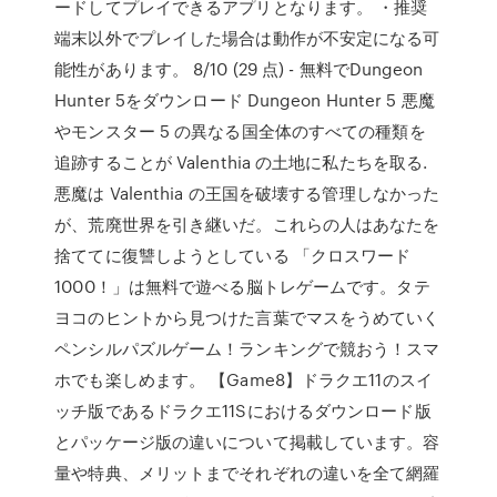
ードしてプレイできるアプリとなります。 ・推奨
端末以外でプレイした場合は動作が不安定になる可
能性があります。 8/10 (29 点) - 無料でDungeon
Hunter 5をダウンロード Dungeon Hunter 5 悪魔
やモンスター 5 の異なる国全体のすべての種類を
追跡することが Valenthia の土地に私たちを取る.
悪魔は Valenthia の王国を破壊する管理しなかった
が、荒廃世界を引き継いだ。これらの人はあなたを
捨ててに復讐しようとしている 「クロスワード
1000！」は無料で遊べる脳トレゲームです。タテ
ヨコのヒントから見つけた言葉でマスをうめていく
ペンシルパズルゲーム！ランキングで競おう！スマ
ホでも楽しめます。 【Game8】ドラクエ11のスイ
ッチ版であるドラクエ11Sにおけるダウンロード版
とパッケージ版の違いについて掲載しています。容
量や特典、メリットまでそれぞれの違いを全て網羅