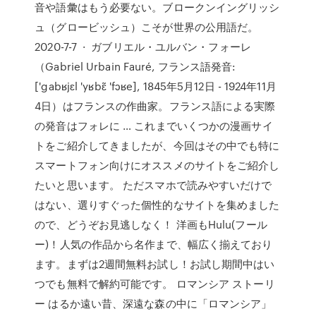
音や語彙はもう必要ない。ブロークンイングリッシ
ュ（グロービッシュ）こそが世界の公用語だ。
2020-7-7 · ガブリエル・ユルバン・フォーレ
（Gabriel Urbain Fauré, フランス語発音:
['gabʁjɛl 'yʁbɛ̃ 'fɔʁe], 1845年5月12日 - 1924年11月
4日）はフランスの作曲家。フランス語による実際
の発音はフォレに … これまでいくつかの漫画サイ
トをご紹介してきましたが、今回はその中でも特に
スマートフォン向けにオススメのサイトをご紹介し
たいと思います。 ただスマホで読みやすいだけで
はない、選りすぐった個性的なサイトを集めました
ので、どうぞお見逃しなく！ 洋画もHulu(フール
ー)！人気の作品から名作まで、幅広く揃えており
ます。まずは2週間無料お試し！お試し期間中はい
つでも無料で解約可能です。 ロマンシア ストーリ
ー はるか遠い昔、深遠な森の中に「ロマンシア」