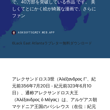
で、40万部を突破している作品 です。 美
しくてとにかく絵が綺麗な漫画で、さらに
ファン
ASKSOFTSQMZY.WEB.APP
6Lack East Atlantaラブレター無料ダウンロード
アレクサンドロス3世（Ἀλέξανδρος Γ'、紀
元前356年7月20日 - 紀元前323年6月10
日）、通称アレクサンドロス大王
（Ἀλέξανδρος ὁ Μέγας）は、アルゲアス朝
マケドニア王国のバシレウス（在位：紀元