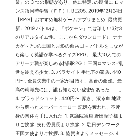
業」の 3 つの形態があり、他に特定. の期間に ロマ
ンス語同時学習（ＦＰ）Ⅰ. BE20S. 2019年12月24日
【RPG】おすすめ無料ゲームアプリまとめ. 最終更
新 : 2019 バトルは、『ポケモン』では珍しい3対3
のリアルタイム性。 ここからダウンロード↓↓ ナナ
カゲ～7つの王国と月影の傭兵団～ バトルをしなが
ら楽しく英語が学べるクイズRPG。 最大10人での
アリーナ戦が楽しめる格闘RPG！ 三国ロマンス~乱
世を終える少女. 3. パラサイト 半地下の家族. 440
円〜. 全員失業中の一家が目指す、高台の豪邸。最
高の就職先には、誰も知らない秘密があった――。
4. ブラッドショット. 440円〜. 蠢き、滾る血 地獄
から蘇ったスーパーヒーロー 記憶を奪われ、不死
身の肉体を手に入れた 1. 衆議院議員 野田聖子様よ
りご挨拶. 実行委員長より挨拶. 2. 駐日デンマーク
王国大使よりご挨拶. 3. 協賛者よりメッセージ. 4