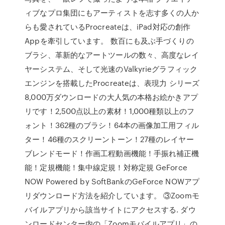
ィブなプロ集団にもアーティストを志す多くの人か
らも愛されているProcreateは、iPad対応の創作
Appを牽引しています。 数百にも及ぶ手づくりの
ブラシ、革新的なアートツールの数々、高度なレイ
ヤーシステム、そして光速のValkyrieグラフィック
エンジンを搭載したProcreateは、表現力 ‎シリーズ
8,000万ダウンロードの大人気の本格お絵かきアプ
リです！2,500点以上の素材！1,000種類以上のフ
ォント！362種のブラシ！64本の画像加工用フィル
ター！46種のスクリーントーン！27種のレイヤー
ブレンドモード！作画工程動画機能！手振れ補正機
能！定規機能！集中線定規！対称定規 GeForce
NOW Powered by SoftBankのGeForce NOWアプ
リダウンロード方法を紹介しています。 ③Zoomモ
バイルアプリから該当サイトにアクセスする. ダウ
ンロードセンター内の「Zoomモバイルアプリ」の