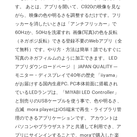
す。 あとは、アプリを開いて、C920の映像を見な
がら、映像の色や明るさを調整するだけです。フリ
ッカーを消したいときは「アンチフリッカー」で
60Hzか、50Hzを洗濯すれ 画像(写真)の色を反転
（ネガポジ反転）できる登録不要のWebアプリ（全
て無料）です。やり方・方法は簡単！誰でもすぐに
写真のネガフィルムのように加工できます。 LED
アプリダウンロードページ ｜ JAPAN QUALITY —
モニター・ディスプレイで40年の歴史 「iiyama」
がお届けする国内生産PC. PC本体前面に搭載され
ているLEDランプは、「MIYABI LED Controller」
と別売りのUSBケーブルを使う事で、色や明るさ、
点滅 mora playerはiOS端末で再生・ライブラリ管
理のできるアプリケーションです。 アカウントは
パソコンやブラウザストアと共通して利用でき、ア
プリにサインインすることで、moraで購入した楽