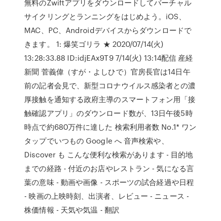
無料のZwiftアプリをダウンロードしてバーチャル
サイクリングとランニングをはじめよう。iOS、
MAC、PC、Androidデバイスからダウンロードで
きます。 1: 爆笑ゴリラ ★ 2020/07/14(火)
13:28:33.88 ID:idjEAx9T9 7/14(火) 13:14配信 産経
新聞 菅義偉（すが・よしひで）官房長官は14日午
前の記者会見で、新型コロナウイルス感染者との濃
厚接触を通知する政府主導のスマートフォン用「接
触確認アプリ」のダウンロード数が、13日午後5時
時点で約680万件に達した 検索利用者数 No.1* ワン
タップでいつもの Google へ 音声検索や、
Discover も こんな便利な検索があります - 目的地
までの経路 - 付近のお店やレストラン - 気になる言
葉の意味 - 動画や画像 - スポーツの試合経過や日程
- 映画の上映時刻、出演者、レビュー - ニュース -
株価情報 - 天気や気温 - 翻訳