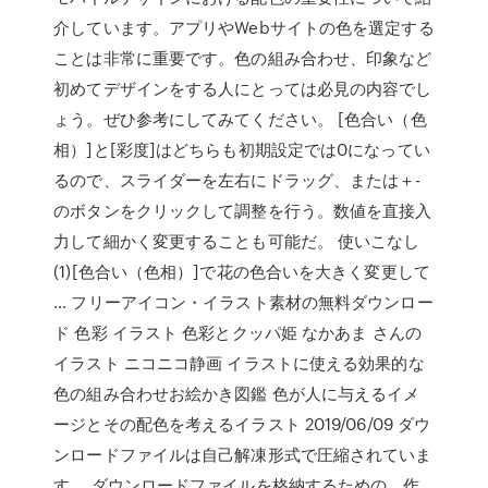
介しています。アプリやWebサイトの色を選定する
ことは非常に重要です。色の組み合わせ、印象など
初めてデザインをする人にとっては必見の内容でし
ょう。ぜひ参考にしてみてください。 [色合い（色
相）]と[彩度]はどちらも初期設定では0になってい
るので、スライダーを左右にドラッグ、または＋-
のボタンをクリックして調整を行う。数値を直接入
力して細かく変更することも可能だ。 使いこなし
(1)[色合い（色相）]で花の色合いを大きく変更して
… フリーアイコン・イラスト素材の無料ダウンロー
ド 色彩 イラスト 色彩とクッパ姫 なかあま さんの
イラスト ニコニコ静画 イラストに使える効果的な
色の組み合わせお絵かき図鑑 色が人に与えるイメ
ージとその配色を考えるイラスト 2019/06/09 ダウ
ンロードファイルは自己解凍形式で圧縮されていま
す。 ダウンロードファイルを格納するための、作