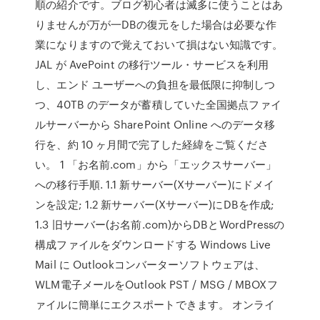
順の紹介です。ブログ初心者は滅多に使うことはあ
りませんが万が一DBの復元をした場合は必要な作
業になりますので覚えておいて損はない知識です。
JAL が AvePoint の移行ツール・サービスを利用
し、エンド ユーザーへの負担を最低限に抑制しつ
つ、40TB のデータが蓄積していた全国拠点ファイ
ルサーバーから SharePoint Online へのデータ移
行を、約 10 ヶ月間で完了した経緯をご覧くださ
い。 1 「お名前.com」から「エックスサーバー」
への移行手順. 1.1 新サーバー(Xサーバー)にドメイ
ンを設定; 1.2 新サーバー(Xサーバー)にDBを作成;
1.3 旧サーバー(お名前.com)からDBとWordPressの
構成ファイルをダウンロードする Windows Live
Mail に Outlookコンバーターソフトウェアは、
WLM電子メールをOutlook PST / MSG / MBOXフ
ァイルに簡単にエクスポートできます。 オンライ