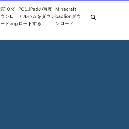
窓10ダ
PCにiPadの写真
Minecraft
ウンロ
アルバムをダウン
badlionダウ
ードeng
ロードする
ンロード