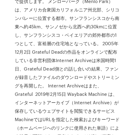
で提供します。 メンローパーク（Menlo Park）
は、アメリカ合衆国カリフォルニア州北部、シリコ
ンバレーに位置する都市。サンフランシスコから南
東へ約45km、サンノゼから北西へ約30kmに位置
し、サンフランシスコ・ベイエリアの郊外都市の1
つとして、富裕層の住宅地となっている。 2005年
12月2日 Grateful Deadの作品をオンラインで配布
している非営利団体Internet Archiveは米国時間1
日、Grateful Dead側との話し合いの結果、ファン
が録音したファイルのダウンロードやストリーミン
グを再開した。 Internet Archiveはまた、
Grateful 2019年2月15日 Wayback Machine は、
インターネットアーカイブ（Internet Archive）が
保存しているウェブサイトを閲覧できるサービス
MachineではURLを指定した検索およびキーワード
（ホームページへのリンクに使用された単語）によ