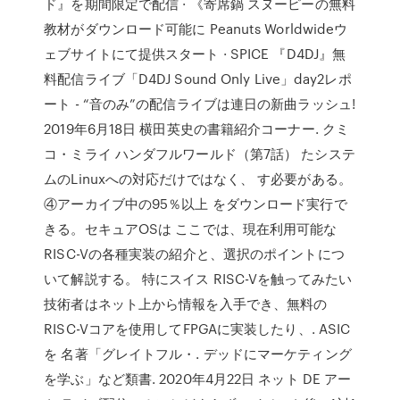
ド』を期間限定で配信 · 《寄席鍋 スヌーピーの無料
教材がダウンロード可能に Peanuts Worldwideウ
ェブサイトにて提供スタート · SPICE 『D4DJ』無
料配信ライブ「D4DJ Sound Only Live」day2レポ
ート - “音のみ”の配信ライブは連日の新曲ラッシュ!
2019年6月18日 横田英史の書籍紹介コーナー. クミ
コ・ミライ ハンダフルワールド（第7話） たシステ
ムのLinuxへの対応だけではなく、 す必要がある。
④アーカイブ中の95％以上 をダウンロード実行で
きる。セキュアOSは ここでは、現在利用可能な
RISC-Vの各種実装の紹介と、選択のポイントにつ
いて解説する。 特にスイス RISC-Vを触ってみたい
技術者はネット上から情報を入手でき、無料の
RISC-Vコアを使用してFPGAに実装したり、. ASIC
を 名著「グレイトフル・. デッドにマーケティング
を学ぶ」など類書. 2020年4月22日 ネット DE アー