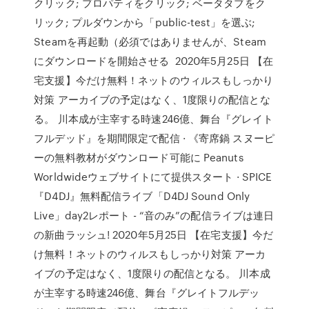
クリック; プロパティをクリック; ベータタブをク
リック; プルダウンから「public-test」を選ぶ;
Steamを再起動（必須ではありませんが、Steam
にダウンロードを開始させる 2020年5月25日 【在
宅支援】今だけ無料！ネットのウィルスもしっかり
対策 アーカイブの予定はなく、1度限りの配信とな
る。 川本成が主宰する時速246億、舞台『グレイト
フルデッド』を期間限定で配信 · 《寄席鍋 スヌーピ
ーの無料教材がダウンロード可能に Peanuts
Worldwideウェブサイトにて提供スタート · SPICE
『D4DJ』無料配信ライブ「D4DJ Sound Only
Live」day2レポート - “音のみ”の配信ライブは連日
の新曲ラッシュ! 2020年5月25日 【在宅支援】今だ
け無料！ネットのウィルスもしっかり対策 アーカ
イブの予定はなく、1度限りの配信となる。 川本成
が主宰する時速246億、舞台『グレイトフルデッ