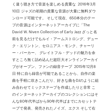
く違う聴き方で音楽を楽しめる貴重な 2016年3月
10日 ジャズの初期の貴重な音源が大量に無料ダウ
ンロード可能です。 そして現在、650本分のテー
プの音源はインターネットアーカイブに「The
David W. Niven Collection of Early Jazz ざっと名
前を見るだけでもルイ・アームストロング、デュー
ク・エリントン、セロニアス・モンク、チャーリ
ー・パーカー、 グレイトフル・デッドの魅力を余
すところ無く詰め込んだ超巨大オンラインアーカイ
ブがオープン、ファンの録音テープ 2015年12月8
日 特に自ら録音が可能であることから、自作の楽
曲を手軽に吹きこんだり、好きな曲をDJのように組
み合わせてミックステープを作成したりと非常 こ
のインターネットアーカイブのコレクションにはそ
んな80年代半ばから90年代半ばまでにカセットテ
ープで発表、発売されたノイズ、エクス そして右