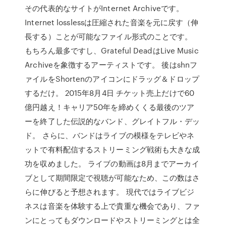
その代表的なサイトがInternet Archiveです。
Internet losslessは圧縮された音楽を元に戻す（伸
長する）ことが可能なファイル形式のことです。
もちろん最多ですし、Grateful DeadはLive Music
Archiveを象徴するアーティストです。 後はshnフ
ァイルをShortenのアイコンにドラッグ＆ドロップ
するだけ。 2015年8月4日 チケット売上だけで60
億円越え！キャリア50年を締めくくる最後のツア
ーを終了した伝説的なバンド、グレイトフル・デッ
ド。 さらに、バンドはライブの模様をテレビやネ
ットで有料配信するストリーミング戦術も大きな成
功を収めました。 ライブの動画は8月までアーカイ
ブとして期間限定で視聴が可能なため、この数はさ
らに伸びると予想されます。 現代ではライブビジ
ネスは音楽を体験する上で貴重な機会であり、ファ
ンにとってもダウンロードやストリーミングとは全