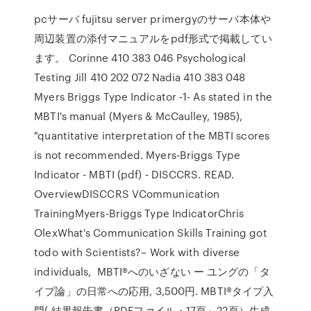
pcサーバ fujitsu server primergyのサーバ本体や
周辺装置の添付マニュアルをpdf形式で掲載してい
ます。 Corinne 410 383 046 Psychological
Testing Jill 410 202 072 Nadia 410 383 048
Myers Briggs Type Indicator -1- As stated in the
MBTI's manual (Myers & McCaulley, 1985),
"quantitative interpretation of the MBTI scores
is not recommended. Myers-Briggs Type
Indicator - MBTI (pdf) - DISCCRS. READ.
OverviewDISCCRS VCommunication
TrainingMyers-Briggs Type IndicatorChris
OlexWhat's Communication Skills Training got
todo with Scientists?– Work with diverse
individuals, MBTI®へのいざない ー ユングの「タ
イプ論」の日常への応用, 3,500円. MBTI®タイプ入
門( 結果報告書（PDFファイル・17頁～22頁）生成