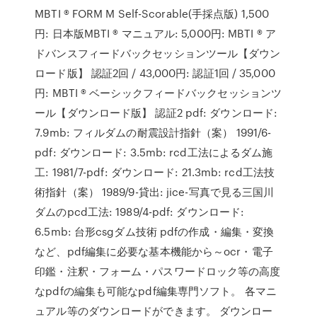
MBTI ® FORM M Self-Scorable(手採点版) 1,500
円: 日本版MBTI ® マニュアル: 5,000円: MBTI ® ア
ドバンスフィードバックセッションツール【ダウン
ロード版】 認証2回 / 43,000円: 認証1回 / 35,000
円: MBTI ® ベーシックフィードバックセッションツ
ール【ダウンロード版】 認証2 pdf: ダウンロード:
7.9mb: フィルダムの耐震設計指針（案） 1991/6-
pdf: ダウンロード: 3.5mb: rcd工法によるダム施
工: 1981/7-pdf: ダウンロード: 21.3mb: rcd工法技
術指針（案） 1989/9-貸出: jice-写真で見る三国川
ダムのpcd工法: 1989/4-pdf: ダウンロード:
6.5mb: 台形csgダム技術 pdfの作成・編集・変換
など、pdf編集に必要な基本機能から～ocr・電子
印鑑・注釈・フォーム・パスワードロック等の高度
なpdfの編集も可能なpdf編集専門ソフト。 各マニ
ュアル等のダウンロードができます。 ダウンロー