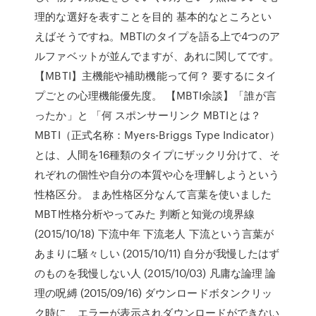
理的な選好を表すことを目的 基本的なところとい
えばそうですね。MBTIのタイプを語る上で4つのア
ルファベットが並んでますが、あれに関してです。
【MBTI】主機能や補助機能って何？ 要するにタイ
プごとの心理機能優先度。 【MBTI余談】「誰が言
ったか」と 「何 スポンサーリンク MBTIとは？
MBTI（正式名称：Myers-Briggs Type Indicator）
とは、人間を16種類のタイプにザックリ分けて、そ
れぞれの個性や自分の本質や心を理解しようという
性格区分。 まあ性格区分なんて言葉を使いました
MBTI性格分析やってみた 判断と知覚の境界線
(2015/10/18) 下流中年 下流老人 下流という言葉が
あまりに騒々しい (2015/10/11) 自分が我慢したはず
のものを我慢しない人 (2015/10/03) 凡庸な論理 論
理の呪縛 (2015/09/16) ダウンロードボタンクリッ
ク時に、エラーが表示されダウンロードができない