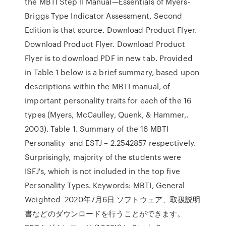
the MBTI Step II Manual—Essentials of Myers-
Briggs Type Indicator Assessment, Second
Edition is that source. Download Product Flyer.
Download Product Flyer. Download Product
Flyer is to download PDF in new tab. Provided
in Table 1 below is a brief summary, based upon
descriptions within the MBTI manual, of
important personality traits for each of the 16
types (Myers, McCaulley, Quenk, & Hammer,.
2003). Table 1. Summary of the 16 MBTI
Personality and ESTJ – 2.2542857 respectively.
Surprisingly, majority of the students were
ISFJ's, which is not included in the top five
Personality Types. Keywords: MBTI, General
Weighted 2020年7月6日 ソフトウェア、取扱説明
書などのダウンロードを行うことができます。