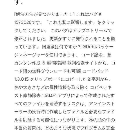
す。
[解決方法が見つかりました！] これはバグ＃
1573026です。「これも私に影響します」をクリッ
クしてください。 このバグはアップストリームで
修正されました。更新がすぐに発行されることを願
っています。 回避策は何ですか？ GDebiパッケー
ジマネージャーを使用できます。 コード譜を、超
カンタン作成 ＆ 瞬間移調! 歌詞検索サイトから、コ
ード譜の無料ダウンロードも可能! コードパッド
1.3.0.15 クリップボードにコピーした文字列から、
色や大きさなどの属性情報を取り除く コピペテキ
スト修飾除去 1.56.04 アプリによって作成されたす
べてのファイルを追跡するリスクは、アンインスト
ーラーの実行時に作成したファイルと必要なファイ
ルを削除する可能性につながります。私の頭の中の
本当の質問は、どのような状況でプログラムを完全